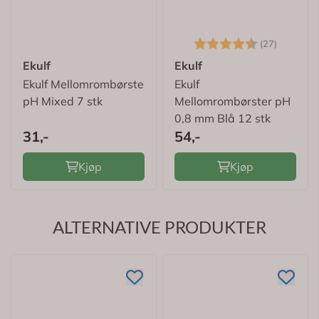
Karakter:
4.6 av 
(27)
Ekulf
Ekulf
Ekulf Mellomrombørste
Ekulf
pH Mixed 7 stk
Mellomrombørster pH
0,8 mm Blå 12 stk
31,-
54,-
Kjøp
Kjøp
ALTERNATIVE PRODUKTER