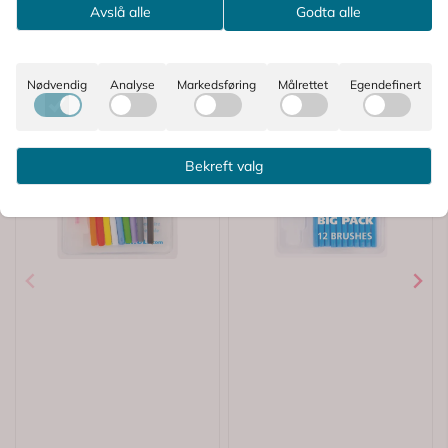
Avslå alle
Godta alle
Nødvendig
Analyse
Markedsføring
Målrettet
Egendefinert
Bekreft valg