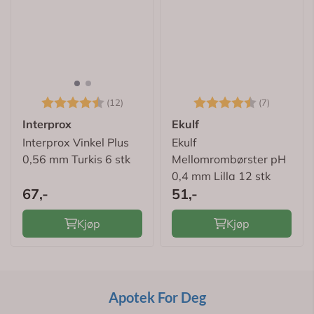
Karakter:
4.9 av 5 mulige
Karakter:
4.7 av 5
(12)
(7)
Interprox
Ekulf
Interprox Vinkel Plus
Ekulf
0,56 mm Turkis 6 stk
Mellomrombørster pH
0,4 mm Lilla 12 stk
67,-
51,-
Kjøp
Kjøp
Apotek For Deg