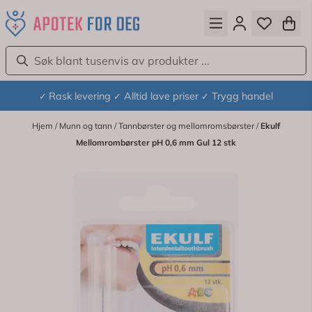
Hopp til innhold
Rask levering
Alltid lave priser
Trygg handel
✓
✓
✓
Hjem
/
Munn og tann
/
Tannbørster og mellomromsbørster
/
Ekulf
Mellomrombørster pH 0,6 mm Gul 12 stk