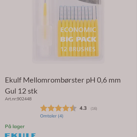
Ekulf Mellomrombørster pH 0,6 mm
Gul 12 stk
Art.nr:
902448
Gjennomsnittskarakter:
4.3
(
stemmer:
16
)
Omtaler (
4
)
På lager