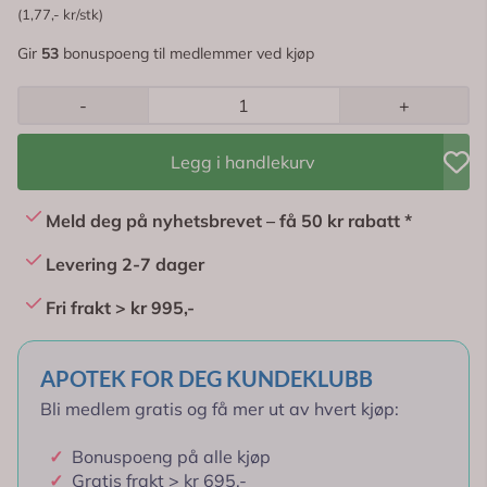
(1,77,- kr/stk)
Gir
53
bonuspoeng til medlemmer ved kjøp
-
+
Legg i handlekurv
Meld deg på nyhetsbrevet – få 50 kr rabatt *
Levering 2-7 dager
Fri frakt > kr 995,-
APOTEK FOR DEG KUNDEKLUBB
Bli medlem gratis og få mer ut av hvert kjøp:
✓
Bonuspoeng på alle kjøp
✓
Gratis frakt > kr 695,-