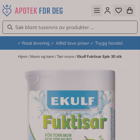
Hopp til innhold
Rask levering
Alltid lave priser
Trygg handel
✓
✓
✓
Hjem
/
Munn og tann
/
Tørr munn
/
Ekulf Fuktisar Eple 30 stk