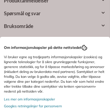
Produktanmeldelser
Spørsmål og svar
Bruksområde
Ingredienser
Om informasjonskapsler på dette nettstedet
KUNDER SOM SÅ PÅ DETTE SÅ OGSÅ
Vi bruker egne og tredjeparts informasjonskapsler (cookies) og
lignende teknologier for å sikre grunnleggende funksjoner,
PÅ
generere statistikk, og for å tilpasse markedsføring og annonser
(inkludert deling av brukerdata med partnere). Samtykket er helt
frivillig. Du kan velge å godta alle, avvise valgfrie, eller tilpasse
valgene dine per kategori nedenfor. Du kan når som helst endre
eller trekke tilbake dine samtykker via lenken «personvern»
nederst på nettsiden vår.
Les mer om informasjonskapsler
Googles retningslinjer for personvern