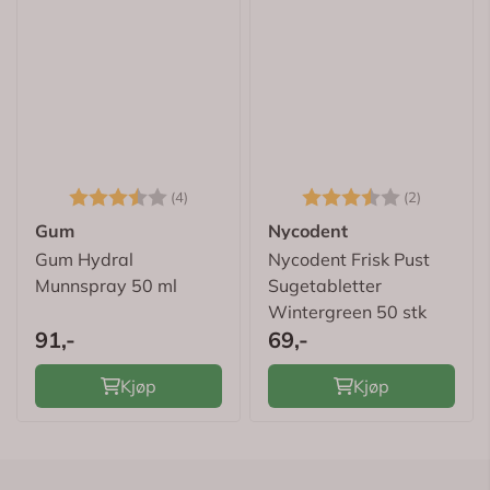
Karakter:
3.8 av 5 mulige
Karakter:
3.5 av 5
(4)
(2)
Gum
Nycodent
Gum Hydral
Nycodent Frisk Pust
Munnspray 50 ml
Sugetabletter
Wintergreen 50 stk
91,-
69,-
Kjøp
Kjøp