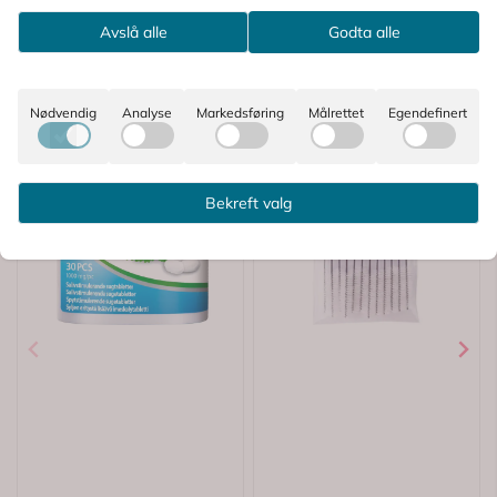
Avslå alle
Godta alle
Nødvendig
Analyse
Markedsføring
Målrettet
Egendefinert
Bekreft valg