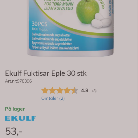
Ekulf Fuktisar Eple 30 stk
Art.nr:
978396
Gjennomsnittskarakter:
4.8
(
stemmer:
8
)
Omtaler (
2
)
På lager
53,-