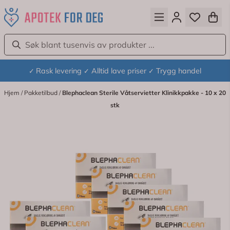
Hopp til innhold
Rask levering
Alltid lave priser
Trygg handel
✓
✓
✓
Hjem
/
Pakketilbud
/
Blephaclean Sterile Våtservietter Klinikkpakke - 10 x 20
stk