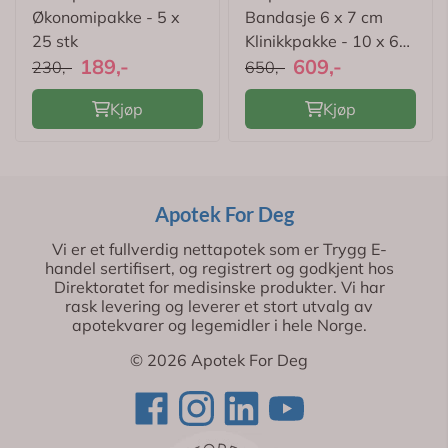
Økonomipakke - 5 x
Bandasje 6 x 7 cm
25 stk
Klinikkpakke - 10 x 60
189,-
609,-
stk
230,-
650,-
Kjøp
Kjøp
Apotek For Deg
Vi er et fullverdig nettapotek som er Trygg E-
handel sertifisert, og registrert og godkjent hos
Direktoratet for medisinske produkter. Vi har
rask levering og leverer et stort utvalg av
apotekvarer og legemidler i hele Norge.
© 2026 Apotek For Deg