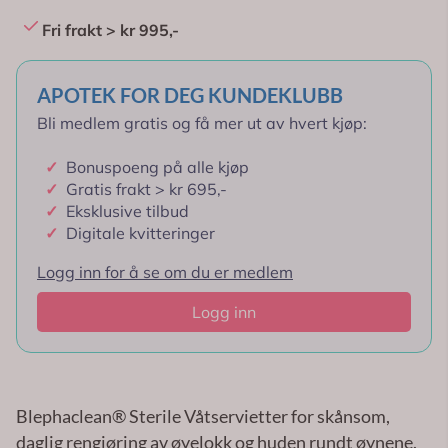
Fri frakt > kr 995,-
APOTEK FOR DEG KUNDEKLUBB
Bli medlem gratis og få mer ut av hvert kjøp:
✓
Bonuspoeng på alle kjøp
✓
Gratis frakt > kr 695,-
✓
Eksklusive tilbud
✓
Digitale kvitteringer
Logg inn for å se om du er medlem
Logg inn
Blephaclean® Sterile Våtservietter for skånsom,
daglig rengjøring av øyelokk og huden rundt øynene.