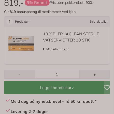
819,-
9% Rabatt
Pris uten pakkerabatt
900,-
Gir
819
bonuspoeng til medlemmer ved kjøp
1
Produkter
Skjul detaljer
10
X BLEPHACLEAN STERILE
VÅTSERVIETTER 20 STK
Mer informasjon
-
+
Legg i handlekurv
Meld deg på nyhetsbrevet – få 50 kr rabatt *
Levering 2-7 dager