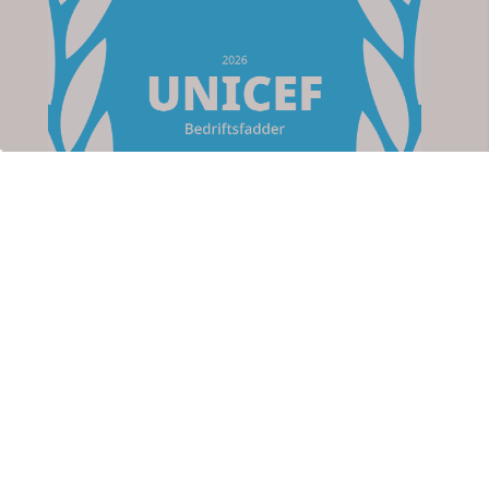
Om oss
Apotek For Deg
Strømsveien 76
2010 Strømmen
Org. nr. 923767711
kundeservice@apotekfordeg.no