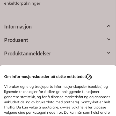
enkeltforpakninger.
Informasjon
Produsent
Produktanmeldelser
Spørsmål og svar
Om informasjonskapsler på dette nettstedet
Bruksområde
Vi bruker egne og tredjeparts informasjonskapsler (cookies) og
lignende teknologier for å sikre grunnleggende funksjoner,
Ingredienser
generere statistikk, og for å tilpasse markedsføring og annonser
(inkludert deling av brukerdata med partnere). Samtykket er helt
frivillig. Du kan velge å godta alle, avvise valgfrie, eller tilpasse
KUNDER SOM SÅ PÅ DETTE SÅ OGSÅ
valgene dine per kategori nedenfor. Du kan når som helst endre