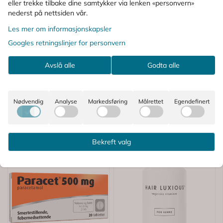
eller trekke tilbake dine samtykker via lenken «personvern»
PÅ
nederst på nettsiden vår.
Les mer om informasjonskapsler
Reseptfritt
-33%
Googles retningslinjer for personvern
Avslå alle
Godta alle
Nødvendig
Analyse
Markedsføring
Målrettet
Egendefinert
Bekreft valg