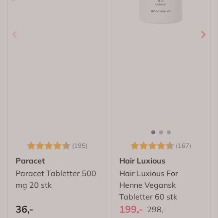
Karakter:
4.5 av 5 mulige
Karakter:
4.6 av 
(195)
(167)
Paracet
Hair Luxious
Paracet Tabletter 500
Hair Luxious For
mg 20 stk
Henne Vegansk
Tabletter 60 stk
36,-
199,-
298,-