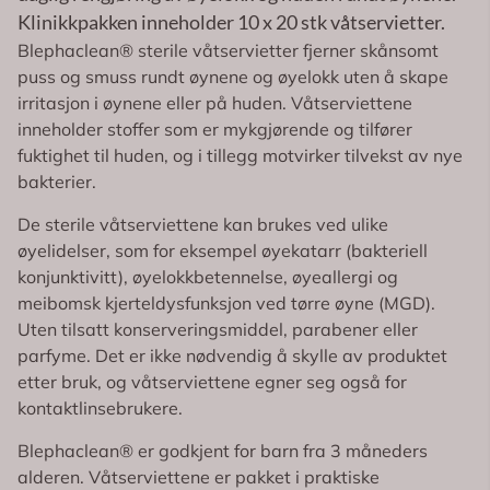
Klinikkpakken inneholder 10 x 20 stk våtservietter.
Blephaclean® sterile våtservietter fjerner skånsomt
puss og smuss rundt øynene og øyelokk uten å skape
irritasjon i øynene eller på huden. Våtserviettene
inneholder stoffer som er mykgjørende og tilfører
fuktighet til huden, og i tillegg motvirker tilvekst av nye
bakterier.
De sterile våtserviettene kan brukes ved ulike
øyelidelser, som for eksempel øyekatarr (bakteriell
konjunktivitt), øyelokkbetennelse, øyeallergi og
meibomsk kjerteldysfunksjon ved tørre øyne (MGD).
Uten tilsatt konserveringsmiddel, parabener eller
parfyme. Det er ikke nødvendig å skylle av produktet
etter bruk, og våtserviettene egner seg også for
kontaktlinsebrukere.
Blephaclean® er godkjent for barn fra 3 måneders
alderen. Våtserviettene er pakket i praktiske