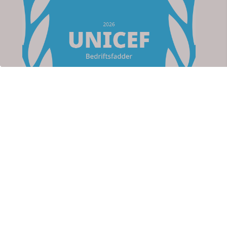
Om oss
Apotek For Deg
Strømsveien 76
2010 Strømmen
Org. nr. 923767711
kundeservice@apotekfordeg.no