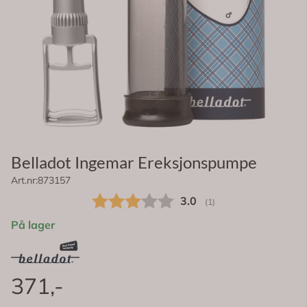
Belladot Ingemar Ereksjonspumpe
Art.nr:
873157
Gjennomsnittskarakter:
3.0
(
stemmer:
1
)
På lager
371,-