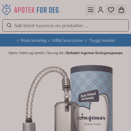
Hopp til innhold
Rask levering
Alltid lave priser
Trygg handel
✓
✓
✓
Hjem
/
Intim og samliv
/
Sex og lek
/
Belladot Ingemar Ereksjonspumpe