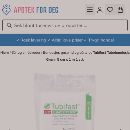
Hopp til innhold
Rask levering
Alltid lave priser
Trygg handel
✓
✓
✓
Hjem
/
Sår og småskader
/
Bandasjer, gasbind og sårteip
/
Tubifast Tubebandasje
Grønn 5 cm x 1 m 1 stk