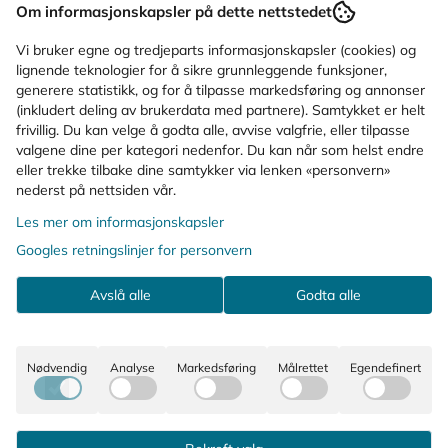
Om informasjonskapsler på dette nettstedet
Bruksområde
Vi bruker egne og tredjeparts informasjonskapsler (cookies) og
lignende teknologier for å sikre grunnleggende funksjoner,
generere statistikk, og for å tilpasse markedsføring og annonser
Ingredienser
(inkludert deling av brukerdata med partnere). Samtykket er helt
frivillig. Du kan velge å godta alle, avvise valgfrie, eller tilpasse
valgene dine per kategori nedenfor. Du kan når som helst endre
KUNDER SOM SÅ PÅ DETTE SÅ OGSÅ
eller trekke tilbake dine samtykker via lenken «personvern»
nederst på nettsiden vår.
PÅ
Les mer om informasjonskapsler
Googles retningslinjer for personvern
Avslå alle
Godta alle
Nødvendig
Analyse
Markedsføring
Målrettet
Egendefinert