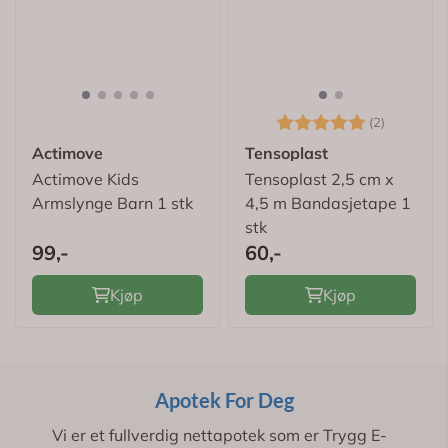
Karakter:
5.0 av 5
(2)
Actimove
Tensoplast
Actimove Kids
Tensoplast 2,5 cm x
Armslynge Barn 1 stk
4,5 m Bandasjetape 1
stk
99,-
60,-
Kjøp
Kjøp
Apotek For Deg
Vi er et fullverdig nettapotek som er Trygg E-