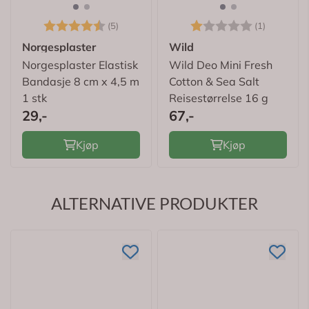
Karakter:
4.4 av 5 mulige
Karakter:
1.0 av 5
(5)
(1)
Norgesplaster
Wild
Norgesplaster Elastisk
Wild Deo Mini Fresh
Bandasje 8 cm x 4,5 m
Cotton & Sea Salt
1 stk
Reisestørrelse 16 g
29,-
67,-
Kjøp
Kjøp
ALTERNATIVE PRODUKTER