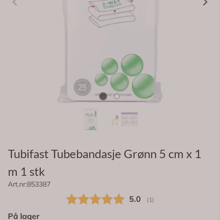
Tubifast Tubebandasje Grønn 5 cm x 1
m 1 stk
Art.nr:
853387
Gjennomsnittskarakter:
5.0
(
stemmer:
1
)
På lager