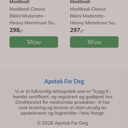
Modibodi
Modibodi
Modibodi Classic
Modibodi Classic
Bikini Moderate-
Bikini Moderate-
Heavy Menstruse Sort
Heavy Menstruse Sort
298,-
297,-
2XL 1 stk
2XS 1 stk
Kjøp
Kjøp
Apotek For Deg
Vi er et fullverdig nettapotek som er Trygg E-
handel sertifisert, og registrert og godkjent hos
Direktoratet for medisinske produkter. Vi har
rask levering og leverer et stort utvalg av
apotekvarer og legemidler i hele Norge.
© 2026 Apotek For Deg