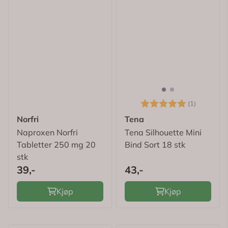
Karakter:
5.0 av 5
(1)
Norfri
Tena
Naproxen Norfri
Tena Silhouette Mini
Tabletter 250 mg 20
Bind Sort 18 stk
stk
39,-
43,-
Kjøp
Kjøp