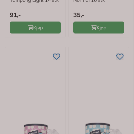
Tampong Light 14 stk
Normal 16 stk
91,-
35,-
Kjøp
Kjøp