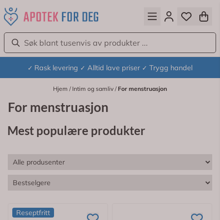
Hopp til innhold
Rask levering
Alltid lave priser
Trygg handel
✓
✓
✓
Hjem
/
Intim og samliv
/
For menstruasjon
For menstruasjon
Mest populære produkter
Reseptfritt