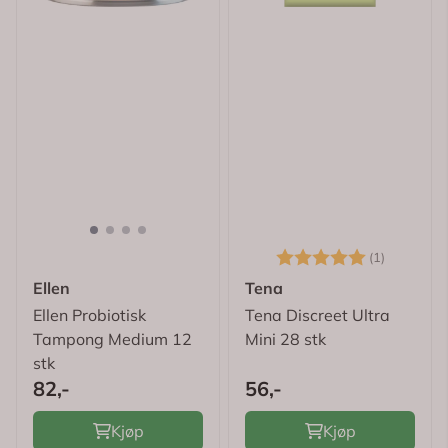
Karakter:
5.0 av 5
(1)
Ellen
Tena
Ellen Probiotisk
Tena Discreet Ultra
Tampong Medium 12
Mini 28 stk
stk
82,-
56,-
Kjøp
Kjøp