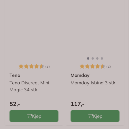
Karakter:
4.7 av 5 mulige
Karakter:
4.5 av 5
(3)
(2)
Tena
Momday
Tena Discreet Mini
Momday Isbind 3 stk
Magic 34 stk
52,-
117,-
Kjøp
Kjøp