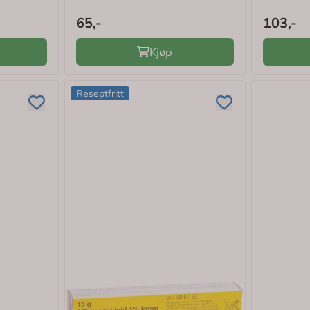
65,-
103,-
Kjøp
Reseptfritt