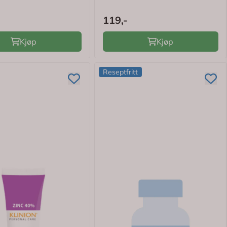
119,-
Kjøp
Kjøp
Reseptfritt