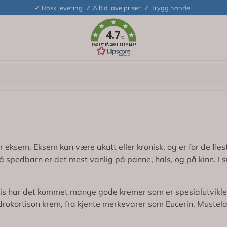
✓ Rask levering ✓ Alltid lave priser ✓ Trygg handel
4.7
/5
BASERT PÅ 2691 STEMMER
eksem. Eksem kan være akutt eller kronisk, og er for de flest
å spedbarn er det mest vanlig på panne, hals, og på kinn. I s
gvis har det kommet mange gode kremer som er spesialutviklet
hydrokortison krem, fra kjente merkevarer som Eucerin, Muste