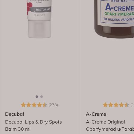
Karakter:
4.7 av 5 mulige
Karakter:
(278)
(1
Decubal
A-Creme
Decubal Lips & Dry Spots
A-Creme Original
Balm 30 ml
Oparfymerad u/Para