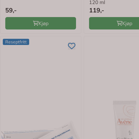
120 ml
59,-
119,-
Kjøp
Kjøp
Reseptfritt