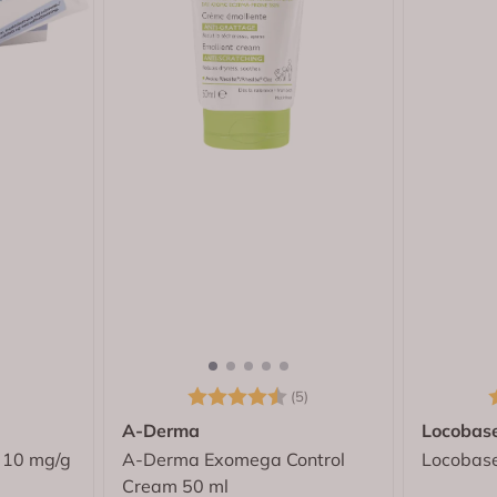
Karakter:
4.4 av 5 mulige
K
(5)
A-Derma
Locobas
n 10 mg/g
A-Derma Exomega Control
Locobas
Cream 50 ml