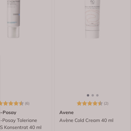
arakter:
4.5 av 5 mulige
Karakter:
4.5 av 5 m
(6)
(2)
e-Posay
Avene
-Posay Toleriane
Avène Cold Cream 40 ml
S Konsentrat 40 ml