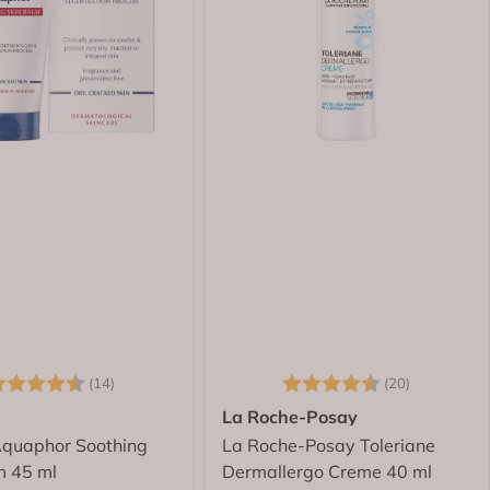
arakter:
4.6 av 5 mulige
Karakter:
4.5 av 5 
(14)
(20)
La Roche-Posay
Aquaphor Soothing
La Roche-Posay Toleriane
m 45 ml
Dermallergo Creme 40 ml