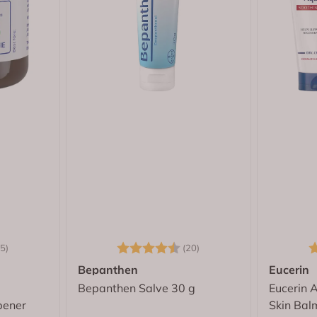
4.3 av 5 mulige
Karakter:
4.5 av 5 mulige
K
5)
(20)
Bepanthen
Eucerin
Bepanthen Salve 30 g
Eucerin 
bener
Skin Bal