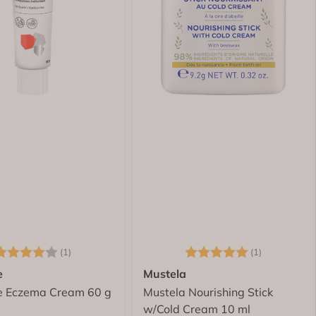
arakter:
4.0 av 5 mulige
Karakter:
5.0 av 5 m
(1)
(1)
e
Mustela
e Eczema Cream 60 g
Mustela Nourishing Stick
w/Cold Cream 10 ml