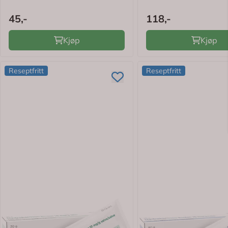
45,-
118,-
Kjøp
Kjøp
Reseptfritt
Reseptfritt