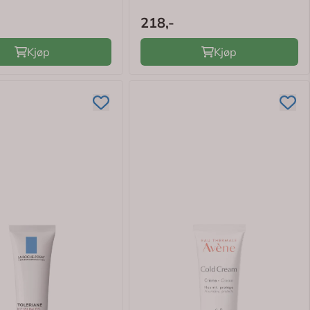
218,-
Kjøp
Kjøp