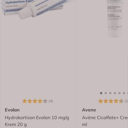
Karakter:
4.0 av 5 mulige
Karakter:
(4)
(1
Evolan
Avene
Hydrokortison Evolan 10 mg/g
Avène Cicalfate+ Cr
Krem 20 g
ml