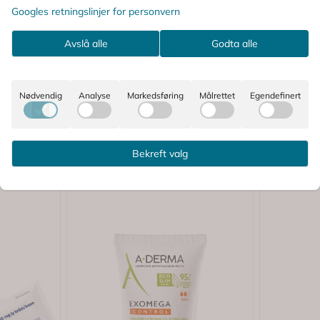
Googles retningslinjer for personvern
50,-
175,-
Avslå alle
Godta alle
Kjøp
Nødvendig
Analyse
Markedsføring
Målrettet
Egendefinert
Bekreft valg