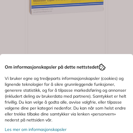
Om informasjonskapsler på dette nettstedet
Vi bruker egne og tredjeparts informasjonskapsler (cookies) og
lignende teknologier for å sikre grunnleggende funksjoner,
generere statistikk, og for å tilpasse markedsføring og annonser
(inkludert deling av brukerdata med partnere). Samtykket er helt
frivillig. Du kan velge å godta alle, avvise valgfrie, eller tilpasse
4.6 av 5 mulige
Karakter:
4.3 av 5 mulige
K
6)
(4)
valgene dine per kategori nedenfor. Du kan når som helst endre
Mildison
La Roch
eller trekke tilbake dine samtykker via lenken «personvern»
nederst på nettsiden vår.
eam 40
Mildison Lipid Krem 1%
La Roche
Hydrokortison 15 g
Kerium D
Les mer om informasjonskapsler