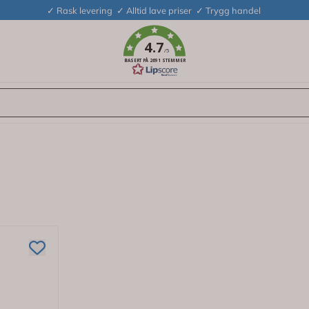
✓ Rask levering ✓ Alltid lave priser ✓ Trygg handel
4.7
/5
BASERT PÅ 2691 STEMMER