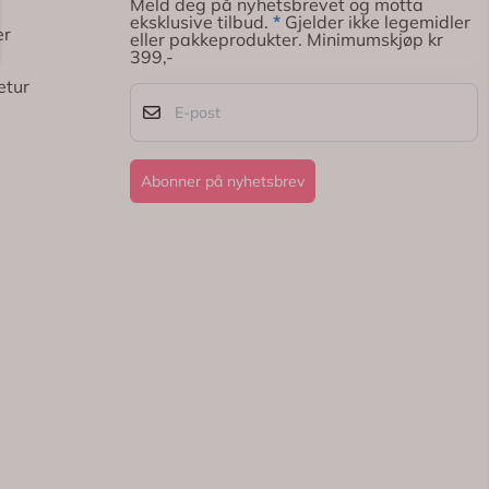
Meld deg på nyhetsbrevet og motta
eksklusive tilbud.
*
Gjelder ikke legemidler
er
eller pakkeprodukter. Minimumskjøp kr
399,-
etur
E-post
Abonner på nyhetsbrev