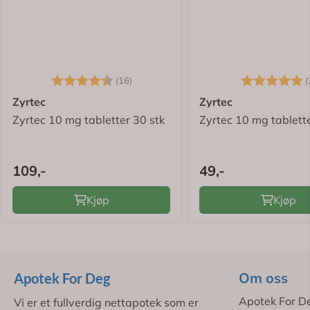
Karakter:
4.8 av 5 mulige
Karakter:
(16)
(
Zyrtec
Zyrtec
Zyrtec 10 mg tabletter 30 stk
Zyrtec 10 mg tablette
109,-
49,-
Kjøp
Kjøp
Om oss
Apotek For Deg
Apotek For D
Vi er et fullverdig nettapotek som er