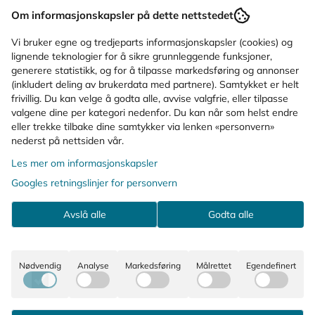
Om informasjonskapsler på dette nettstedet
Vi bruker egne og tredjeparts informasjonskapsler (cookies) og
lignende teknologier for å sikre grunnleggende funksjoner,
generere statistikk, og for å tilpasse markedsføring og annonser
5.0 av 5 mulige
1)
(inkludert deling av brukerdata med partnere). Samtykket er helt
frivillig. Du kan velge å godta alle, avvise valgfrie, eller tilpasse
valgene dine per kategori nedenfor. Du kan når som helst endre
r 7 stk
eller trekke tilbake dine samtykker via lenken «personvern»
nederst på nettsiden vår.
Les mer om informasjonskapsler
Googles retningslinjer for personvern
Avslå alle
Godta alle
Nødvendig
Analyse
Markedsføring
Målrettet
Egendefinert
Kundeservice
Her finner du oss
eg