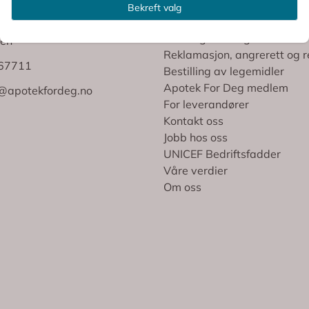
Personvern
Bekreft valg
76
Kjøp- og betalingsbetingels
Frakt og levering
en
Reklamasjon, angrerett og r
767711
Bestilling av legemidler
Apotek For Deg medlem
@apotekfordeg.no
For leverandører
Kontakt oss
Jobb hos oss
UNICEF Bedriftsfadder
Våre verdier
Om oss