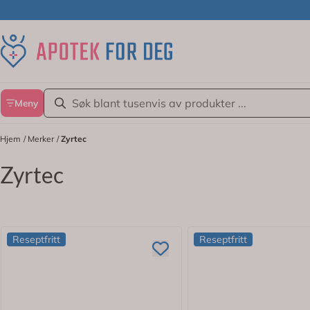
Hopp til innhold
Meny
Hjem
/
Merker
/
Zyrtec
Zyrtec
Reseptfritt
Reseptfritt