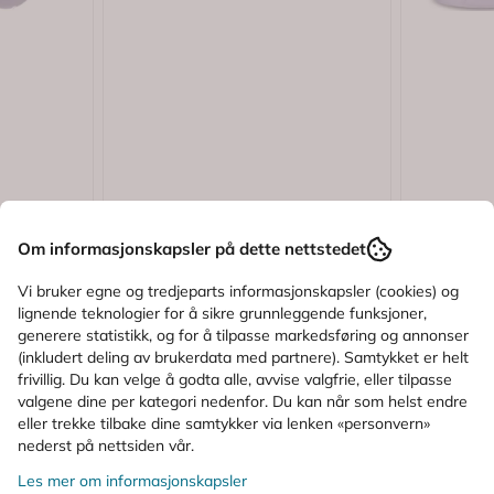
Om informasjonskapsler på dette nettstedet
Karakter:
5.0 av 5 mulige
(1)
MAM
MAM
Vi bruker egne og tredjeparts informasjonskapsler (cookies) og
lignende teknologier for å sikre grunnleggende funksjoner,
Rosa 0-6
Mam Bite & Relax Bitering 2
Mam Easy
generere statistikk, og for å tilpasse markedsføring og annonser
mnd+ 1 stk
Tåteflask
(inkludert deling av brukerdata med partnere). Samtykket er helt
frivillig. Du kan velge å godta alle, avvise valgfrie, eller tilpasse
88,-
135,-
valgene dine per kategori nedenfor. Du kan når som helst endre
eller trekke tilbake dine samtykker via lenken «personvern»
Kjøp
nederst på nettsiden vår.
Les mer om informasjonskapsler