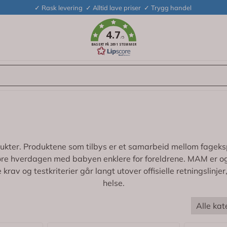
✓ Rask levering ✓ Alltid lave priser ✓ Trygg handel
4.7
/5
BASERT PÅ 2691 STEMMER
kter. Produktene som tilbys er et samarbeid mellom fagekspe
gjøre hverdagen med babyen enklere for foreldrene. MAM er ogs
v og testkriterier går langt utover offisielle retningslinjer
helse.