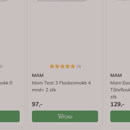
5.0 av 5 mulige
Karakter:
5.0 av 5 mulige
2)
(3)
MAM
MAM
mokk 0
Mam Teat 3 Flaskesmokk 4
Mam Easy
mnd+ 2 stk
Tåteflas
stk
97,-
129,-
Kjøp