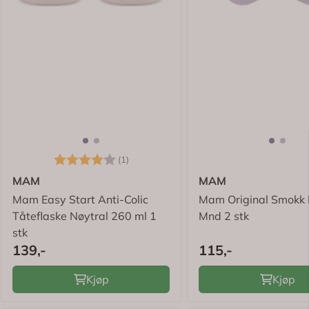
Karakter:
4.0 av 5 mulige
(1)
MAM
MAM
Mam Easy Start Anti-Colic
Mam Original Smokk 
Tåteflaske Nøytral 260 ml 1
Mnd 2 stk
stk
139,-
115,-
Kjøp
Kjøp