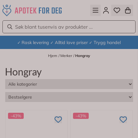
Hopp til innhold
Rask levering
Alltid lave priser
Trygg handel
✓
✓
✓
Hjem
/
Merker
/
Hongray
Hongray
-43%
-43%