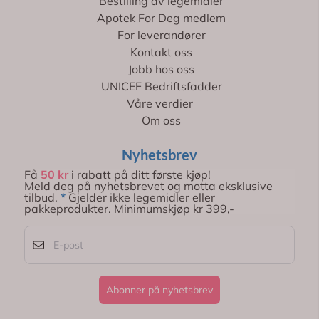
Bestilling av legemidler
Apotek For Deg medlem
For leverandører
Kontakt oss
Jobb hos oss
UNICEF Bedriftsfadder
Våre verdier
Om oss
Nyhetsbrev
Få
50 kr
i rabatt på ditt første kjøp!
Meld deg på nyhetsbrevet og motta eksklusive
tilbud.
*
Gjelder ikke legemidler eller
pakkeprodukter. Minimumskjøp kr 399,-
E-post
Abonner på nyhetsbrev