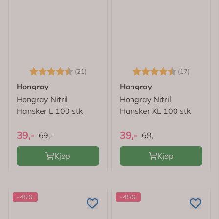
Karakter:
4.5 av 5 mulige
Karakter:
4.8 av 
(21)
(17)
Hongray
Hongray
Hongray Nitril
Hongray Nitril
Hansker L 100 stk
Hansker XL 100 stk
39,-
39,-
69,-
69,-
Kjøp
Kjøp
-45%
-45%