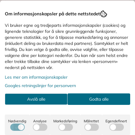
Om informasjonskapsler på dette nettstedet
Vi bruker egne og tredjeparts informasjonskapsler (cookies) og
lignende teknologier for å sikre grunnleggende funksjoner,
generere statistikk, og for å tilpasse markedsføring og annonser
(inkludert deling av brukerdata med partnere). Samtykket er helt
frivillig. Du kan velge å godta alle, avvise valgfrie, eller tilpasse
valgene dine per kategori nedenfor. Du kan når som helst endre
Hongray
Hongray
eller trekke tilbake dine samtykker via lenken «personvern»
nederst på nettsiden vår.
Hongray Nitril
Hongray Nitril
Hansker L
Hansker L
Les mer om informasjonskapsler
Økonomipakke - 5 x
Klinikkpakke - 10 x
Googles retningslinjer for personvern
189,-
379,-
100 stk
100 stk
345,-
690,-
Avslå alle
Godta alle
Kjøp
Kjøp
Nødvendig
Analyse
Markedsføring
Målrettet
Egendefinert