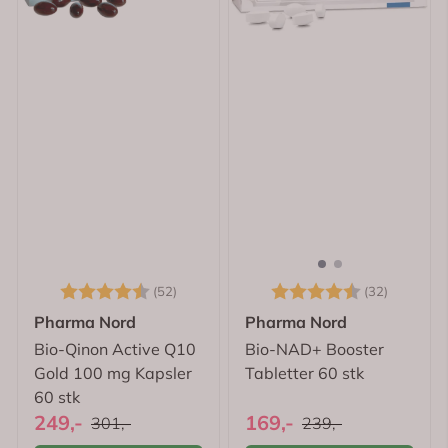
Karakter:
4.6 av 5 mulige
Karakter:
4.2 av 
(52)
(32)
Pharma Nord
Pharma Nord
Bio-Qinon Active Q10
Bio-NAD+ Booster
Gold 100 mg Kapsler
Tabletter 60 stk
60 stk
249,-
169,-
301,-
239,-