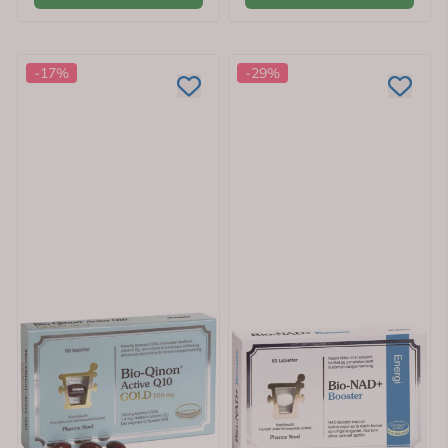
-17%
-29%