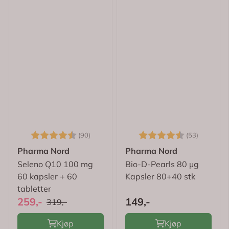
Karakter:
4.6 av 5 mulige
Karakter:
4.7 av 
(90)
(53)
Pharma Nord
Pharma Nord
Seleno Q10 100 mg
Bio-D-Pearls 80 µg
60 kapsler + 60
Kapsler 80+40 stk
tabletter
259,-
149,-
319,-
Kjøp
Kjøp