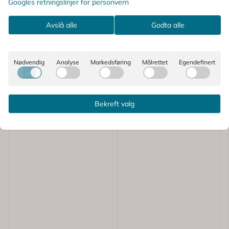
Googles retningslinjer for personvern
Bio-C Vitamin 750 mg
Bio-C-Vitamin 750 mg
Tabletter 150 stk
Tabletter 120 stk
Avslå alle
Godta alle
217,-
189,-
Nødvendig
Analyse
Markedsføring
Målrettet
Egendefinert
Informasjon
Kjøp
Bekreft valg
Reseptfritt