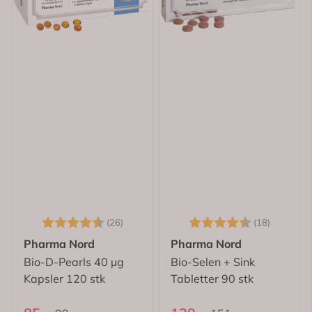
Karakter:
4.7 av 5 mulige
Karakter:
4.6 av 
(26)
(18)
Pharma Nord
Pharma Nord
Bio-D-Pearls 40 µg
Bio-Selen + Sink
Kapsler 120 stk
Tabletter 90 stk