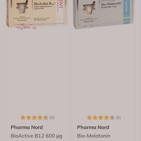
Karakter:
4.5 av 5 mulige
Karakter:
4.7 av 5
(6)
(6)
Pharma Nord
Pharma Nord
BioActive B12 600 μg
Bio-Melatonin