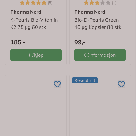
Karakter:
5.0 av 5 mulige
Karakter:
3.0 av 5
(5)
(1)
Pharma Nord
Pharma Nord
K-Pearls Bio-Vitamin
Bio-D-Pearls Green
K2 75 µg 60 stk
40 µg Kapsler 80 stk
185,-
99,-
Kjøp
Informasjon
Reseptfritt