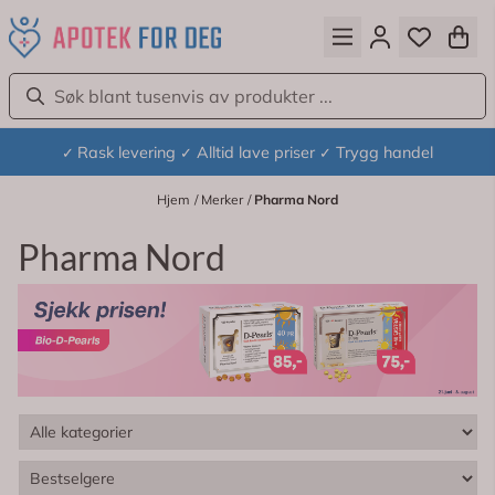
Hopp til innhold
Rask levering
Alltid lave priser
Trygg handel
✓
✓
✓
Hjem
/
Merker
/
Pharma Nord
Pharma Nord