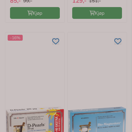
85,-
129,-
99,-
151,-
Kjøp
Kjøp
-16%