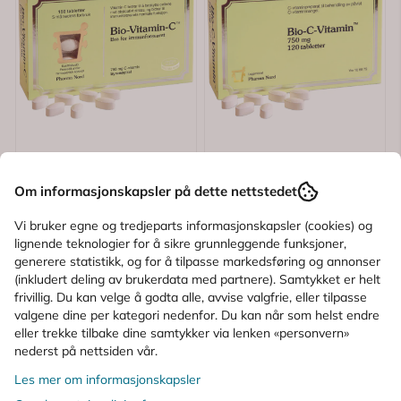
Om informasjonskapsler på dette nettstedet
Vi bruker egne og tredjeparts informasjonskapsler (cookies) og
lignende teknologier for å sikre grunnleggende funksjoner,
generere statistikk, og for å tilpasse markedsføring og annonser
(inkludert deling av brukerdata med partnere). Samtykket er helt
frivillig. Du kan velge å godta alle, avvise valgfrie, eller tilpasse
valgene dine per kategori nedenfor. Du kan når som helst endre
eller trekke tilbake dine samtykker via lenken «personvern»
nederst på nettsiden vår.
Karakter:
4.8 av 5 mulige
Karakter:
5.0 av 5
(5)
(1)
Les mer om informasjonskapsler
Pharma Nord
Pharma Nord