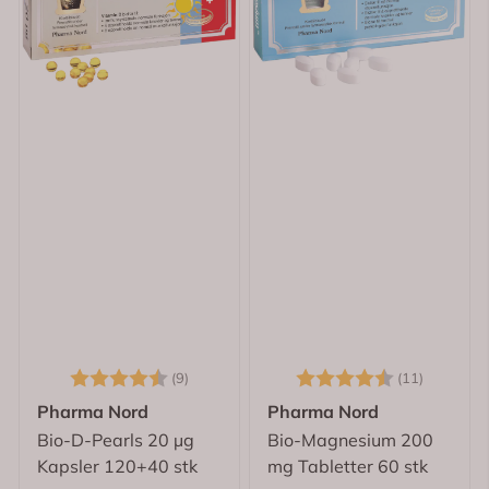
Karakter:
4.1 av 5 mulige
Karakter:
4.6 av 
(9)
(11)
Pharma Nord
Pharma Nord
Bio-D-Pearls 20 µg
Bio-Magnesium 200
Kapsler 120+40 stk
mg Tabletter 60 stk