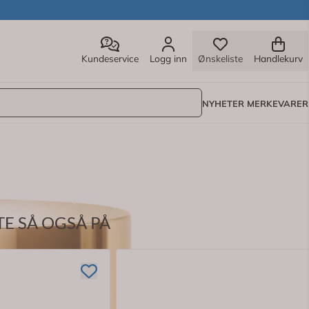
Kundeservice
Logg inn
Ønskeliste
Handlekurv
NYHETER
MERKEVARER
E SÅ OGSÅ PÅ
r som bidrar til å øke hudens elastisitet og hjelper til å fyl
e fornyelsesprosessen av kollagen i hudens celler. Silymarin v