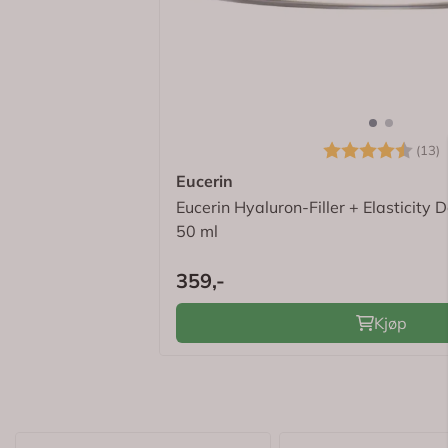
✓
Gratis frakt > kr 695,-
✓
Eksklusive tilbud
✓
Digitale kvitteringer
Logg inn for å se om du er medlem
Karakter:
4
(13)
Eucerin
Eucerin Hyaluron-Filler + Elasticit
50 ml
359,-
Kjøp