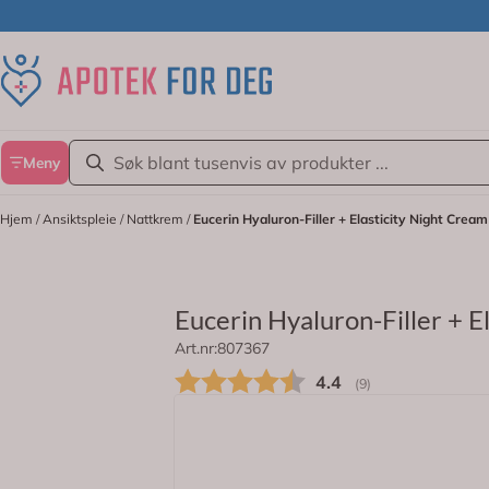
Hopp til innhold
Meny
Hjem
/
Ansiktspleie
/
Nattkrem
/
Eucerin Hyaluron-Filler + Elasticity Night Cream
Eucerin Hyaluron-Filler + E
Art.nr:
807367
Nattkrem med anti-age effekt som gi
Gjennomsnittskarakt
4.4
(
stemmer:
9
)
På lager
Eucerin Hyaluron-Filler + Elasticity Ni
Høy- og lavmolekylære hyaluronsyre bidr