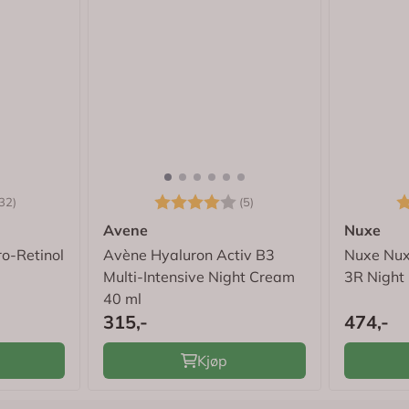
4.7 av 5 mulige
Karakter:
4.0 av 5 mulige
K
32)
(5)
Avene
Nuxe
o-Retinol
Avène Hyaluron Activ B3
Nuxe Nux
Multi-Intensive Night Cream
3R Night
40 ml
315,-
474,-
Kjøp