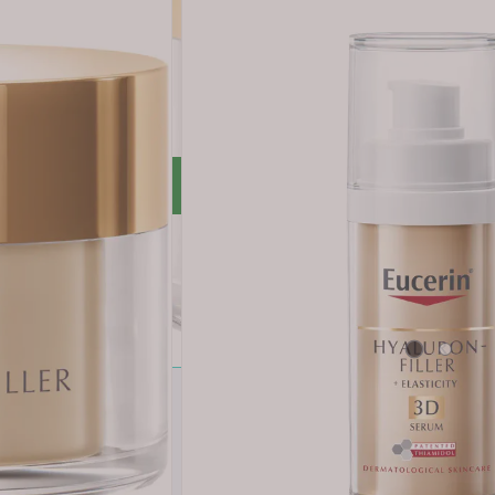
tiverer hudens mikrosirkulasjon på cellenivå. Arganolje er rik
es fastere og elastisiteten øker, den ser friskere ut med mer gl
mmen med Hyaluron-Filler + Elasticity Day, Elasticity + Fill
r rabatt *
LUBB
ert kjøp: