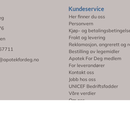
Kundeservice
Her finner du oss
eg
Personvern
76
Kjøp- og betalingsbetingels
Frakt og levering
en
Reklamasjon, angrerett og r
767711
Bestilling av legemidler
Apotek For Deg medlem
@apotekfordeg.no
For leverandører
Kontakt oss
Jobb hos oss
UNICEF Bedriftsfadder
Våre verdier
Om oss