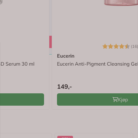
4.4 av 5 mulige
Karakter:
(16
Eucerin
y 3D Serum 30 ml
Eucerin Anti-Pigment Cleansing Ge
149,-
Kjøp