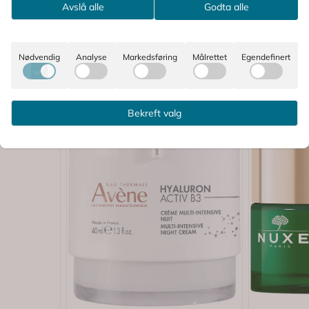
Avslå alle
Godta alle
Nødvendig
Analyse
Markedsføring
Målrettet
Egendefinert
Bekreft valg