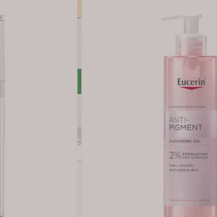
 på pleiende lipider og hjelper til med å fornye huden og gi e
ød.
er Face Oil og DermatoClean rengjøringsprodukter.
Legg i handlekurv