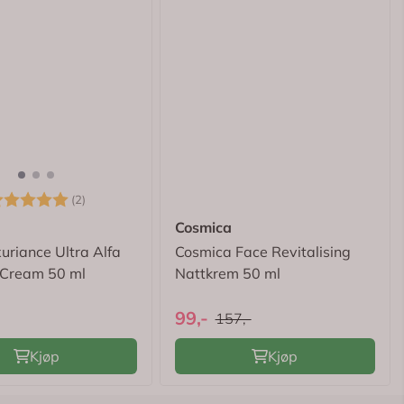
arakter:
5.0 av 5 mulige
(2)
Cosmica
uriance Ultra Alfa
Cosmica Face Revitalising
 Cream 50 ml
Nattkrem 50 ml
99,-
157,-
Kjøp
Kjøp