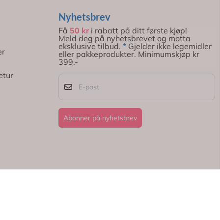
Nyhetsbrev
Få
50 kr
i rabatt på ditt første kjøp!
Meld deg på nyhetsbrevet og motta
eksklusive tilbud.
*
Gjelder ikke legemidler
er
eller pakkeprodukter. Minimumskjøp kr
399,-
etur
E-post
Abonner på nyhetsbrev