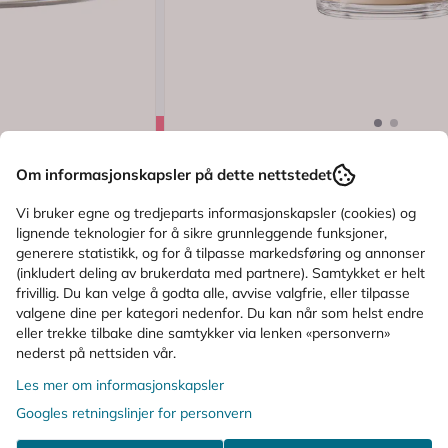
Logg inn
.8 av 5 mulige
Karakter:
(8)
Om informasjonskapsler på dette nettstedet
Eucerin
y Day Cream SPF30
Eucerin Hyaluron-Filler + Elasticit
Vi bruker egne og tredjeparts informasjonskapsler (cookies) og
lignende teknologier for å sikre grunnleggende funksjoner,
generere statistikk, og for å tilpasse markedsføring og annonser
(inkludert deling av brukerdata med partnere). Samtykket er helt
438,-
frivillig. Du kan velge å godta alle, avvise valgfrie, eller tilpasse
valgene dine per kategori nedenfor. Du kan når som helst endre
Kjøp
eller trekke tilbake dine samtykker via lenken «personvern»
nederst på nettsiden vår.
Les mer om informasjonskapsler
ALTERNATIVE PRODUKTER
Googles retningslinjer for personvern