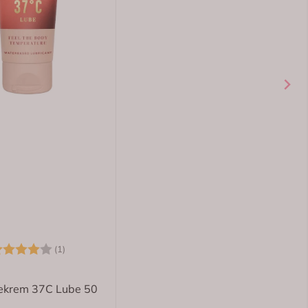
Karakter:
5.0 av 5 mulige
(9)
Vidi
Vidi Pluss Melatonin 1 mg Smeltetabletter 60 stk
149,-
Kjøp