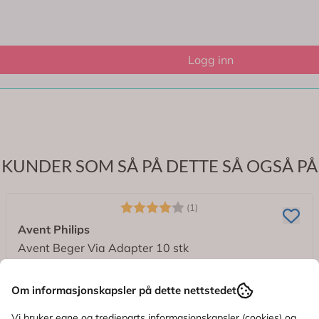
Logg inn
KUNDER SOM SÅ PÅ DETTE SÅ OGSÅ PÅ
Om informasjonskapsler på dette nettstedet
Vi bruker egne og tredjeparts informasjonskapsler (cookies) og