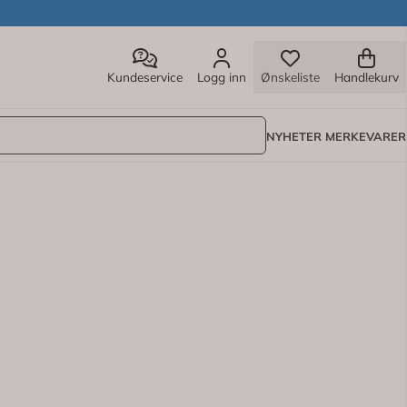
Kundeservice
Logg inn
Ønskeliste
Handlekurv
NYHETER
MERKEVARER
 Det gir en silkemyk glid med bare noen få dråper uten å
turlige ingredienser, vegansk og trygt å bruke med