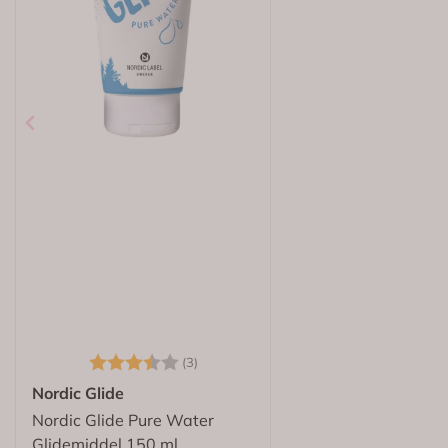
Karakter:
4.0 av 5 mulige
(1)
Belladot
Belladot Bodil G-Punktsvibrator Gul
259,-
Kjøp