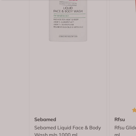
Karakter:
4.0 av 5 mulige
(1)
Avent Philips
Avent Beger Via Adapter 10 stk
259,-
Kjøp
ALTERNATIVE PRODUKTER