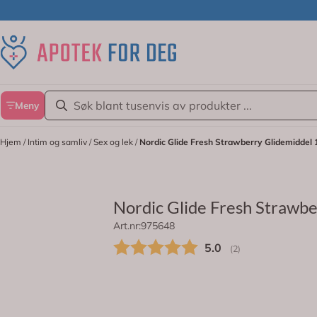
Hopp til innhold
Meny
Hjem
/
Intim og samliv
/
Sex og lek
/
Nordic Glide Fresh Strawberry Glidemiddel 
Nordic Glide Fresh Strawbe
Art.nr:
975648
Nordic Glide Fresh Strawberry Gli
Gjennomsnittskarakt
5.0
(
stemmer:
2
)
Nordic Glide Fresh Strawberry er et v
På lager
klebe. Den milde formuleringen har en
kondomer.
NORDIC GLIDE