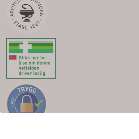
Karakter:
3.7 av 5 mulige
Karakter:
(3)
Nordic Glide
Rfsu
Nordic Glide Pure Water
Rfsu Glidekrem Mag
Glidemiddel 150 ml
100 ml
97,-
117,-
Kjøp
Kjøp
Om oss
Apotek For Deg
Apotek For D
Vi er et fullverdig nettapotek som er
Trygg E-handel sertifisert, og