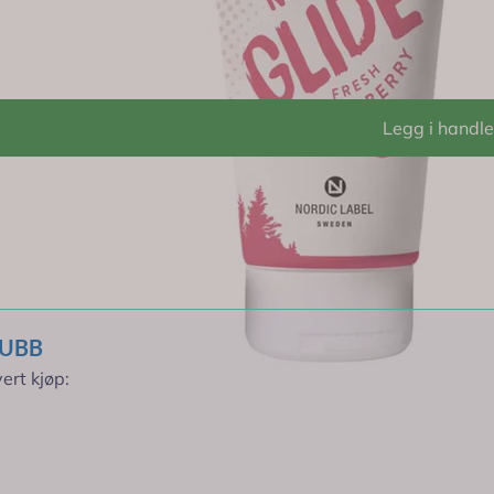
ig glid uten klebrighet.
 en ekstra sensorisk opplevelse.
Legg i handl
(4,7) for optimal komfort.
m mot huden.
r rabatt *
 med kondomer.
redienser.
LUBB
ert kjøp: