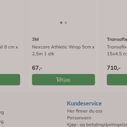
3M
Transafi
ll 8 cm x
Nexcare Athletic Wrap 5cm x
Transafix
2,5m 1 stk
15x4,5 c
67,-
710,-
Kjøp
Kundeservice
Her finner du oss
eg
Personvern
76
Kjøp- og betalingsbetingels