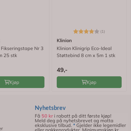
Karakter:
4.0 av 5 mu
(1)
x
Klinion
 Fikseringstape Nr 3
Klinion Klinigrip Eco-Ideal
m 25 stk
Støttebind 8 cm x 5m 1 stk
49,-
Kjøp
Kjøp
Nyhetsbrev
Få
50 kr
i rabatt på ditt første kjøp!
Meld deg på nyhetsbrevet og motta
eksklusive tilbud.
*
Gjelder ikke legemidler
er
eller pakkeprodukter. Minimumskjøp kr