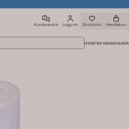
Kundeservice
Logg inn
Ønskeliste
Handlekurv
NYHETER
MERKEVARER
.
festing. Bindet passer til en rekke medisinske formål,