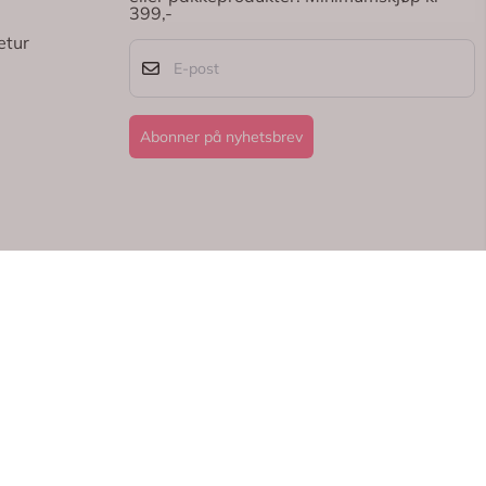
399,-
etur
E-post
Abonner på nyhetsbrev