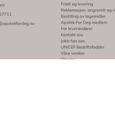
Frakt og levering
en
Reklamasjon, angrerett og r
767711
Bestilling av legemidler
Apotek For Deg medlem
@apotekfordeg.no
For leverandører
Kontakt oss
Jobb hos oss
UNICEF Bedriftsfadder
Våre verdier
Om oss