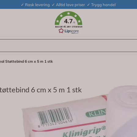
✓ Rask levering ✓ Alltid lave priser ✓ Trygg handel
4.7
/5
BASERT PÅ 2691 STEMMER
deal Støttebind 6 cm x 5 m 1 stk
Støttebind 6 cm x 5 m 1 stk
tte- og avlastningsbind som gir optimal støtte og avlastning
v 60% bomull og er enkeltpakket med bandasjehaker for sikker 
vlastning, og fiksering av skader og bandasjer.