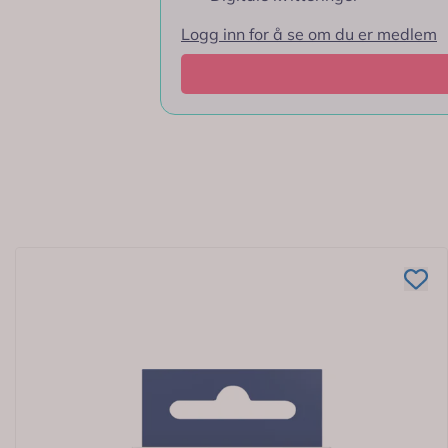
Spørsmål og svar
Logg inn for å se om du er medlem
Bruksområde
Ingredienser