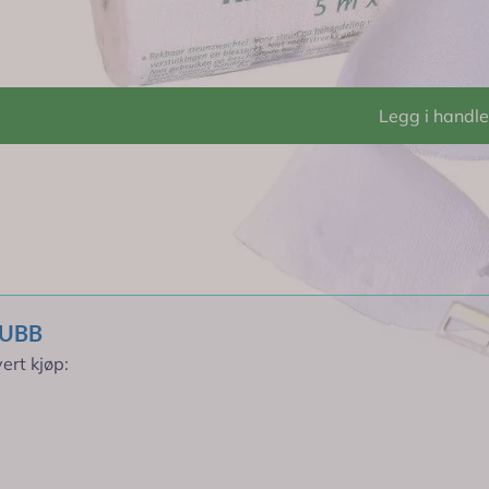
for komfort og pusteevne.
en uten folder under bruk og glir ikke på grunn av sin elastis
 får bindet tilbake sin tøyelighet ved forskriftsmessig vask.
Legg i handl
 og enkel påføring med god ventilasjon.
r rabatt *
ttere kompresjoner, støtte, avlastning og alle typer fiksering.
tyrt med en bandasjehake for enkel og sikker festing.
LUBB
ert kjøp: