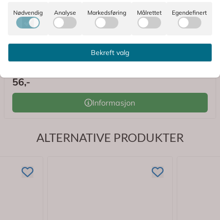
Nødvendig
Analyse
Markedsføring
Målrettet
Egendefinert
Karakter:
4.7 av 5 mulige
(20)
3M
Micropore Kirurgisk Tape Hvit 2,5 cm x 9,14 m 1 stk
Bekreft valg
56,-
Informasjon
ALTERNATIVE PRODUKTER