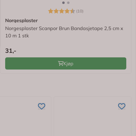
Karakter:
4.7 av 5 mulige
(10)
Norgesplaster
Norgesplaster Scanpor Brun Bandasjetape 2,5 cm x
10 m 1 stk
31,-
Kjøp