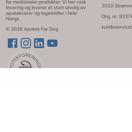
for medisinske produkter. Vi har rask
2010 Strømm
levering og leverer et stort utvalg av
apotekvarer og legemidler i hele
Org. nr. 923
Norge.
kundeservice
© 2026 Apotek For Deg