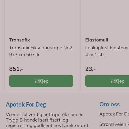
Transafix
Elastomull
Transafix Fikseringstape Nr 2
Leukoplast Elastomu
9x3 cm 50 stk
4 m 1 stk
851,-
23,-
Kjøp
Kjøp
Om oss
Apotek For Deg
Apotek For D
Vi er et fullverdig nettapotek som er
Trygg E-handel sertifisert, og
Strømsveien 
registrert og godkjent hos Direktoratet