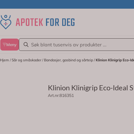
Hopp til innhold
Meny
Hjem
/
Sår og småskader
/
Bandasjer, gasbind og sårteip
/
Klinion Klinigrip Eco-I
Klinion Klinigrip Eco-Ideal 
Art.nr:
816351
Klinion Klinigrip Eco-Ideal er et stø
På lager
Klinion Klinigrip Eco-Ideal er laget a
inkludert lett kompresjon, støtte og a
Egenskaper og fordeler: