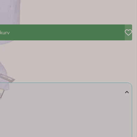
itet.
ekurv