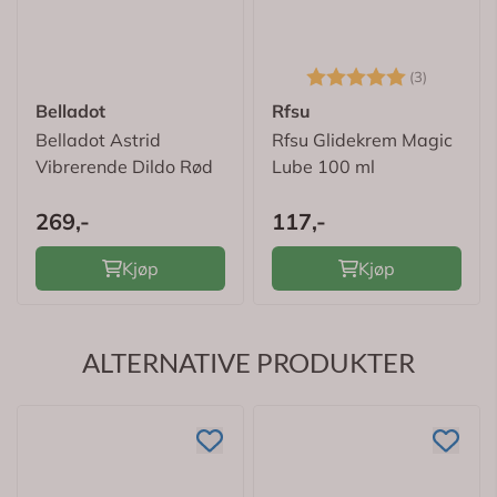
Karakter:
5.0 av 5
(3)
Belladot
Rfsu
Belladot Astrid
Rfsu Glidekrem Magic
Vibrerende Dildo Rød
Lube 100 ml
269,-
117,-
Kjøp
Kjøp
ALTERNATIVE PRODUKTER