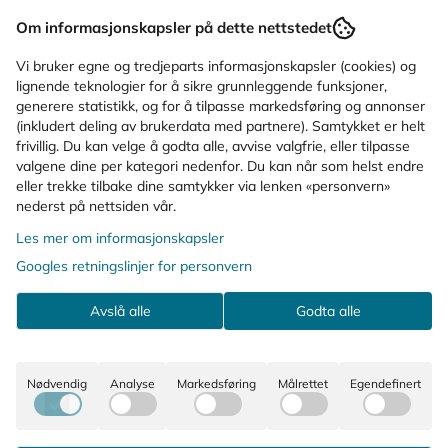
Spørsmål og svar
Om informasjonskapsler på dette nettstedet
Vi bruker egne og tredjeparts informasjonskapsler (cookies) og
Bruksområde
lignende teknologier for å sikre grunnleggende funksjoner,
generere statistikk, og for å tilpasse markedsføring og annonser
(inkludert deling av brukerdata med partnere). Samtykket er helt
Ingredienser
frivillig. Du kan velge å godta alle, avvise valgfrie, eller tilpasse
valgene dine per kategori nedenfor. Du kan når som helst endre
eller trekke tilbake dine samtykker via lenken «personvern»
KUNDER SOM SÅ PÅ DETTE SÅ OGSÅ
nederst på nettsiden vår.
PÅ
Les mer om informasjonskapsler
Googles retningslinjer for personvern
Avslå alle
Godta alle
Nødvendig
Analyse
Markedsføring
Målrettet
Egendefinert