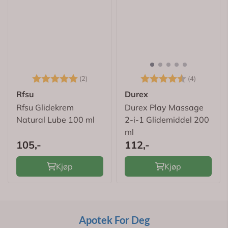
Karakter:
5.0 av 5 mulige
Karakter:
4.5 av 5
(2)
(4)
Rfsu
Durex
Rfsu Glidekrem
Durex Play Massage
Natural Lube 100 ml
2-i-1 Glidemiddel 200
ml
105,-
112,-
Kjøp
Kjøp
Apotek For Deg