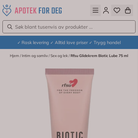
Hopp til innhold
Rask levering
Alltid lave priser
Trygg handel
✓
✓
✓
Hjem
/
Intim og samliv
/
Sex og lek
/
Rfsu Glidekrem Biotic Lube 75 ml