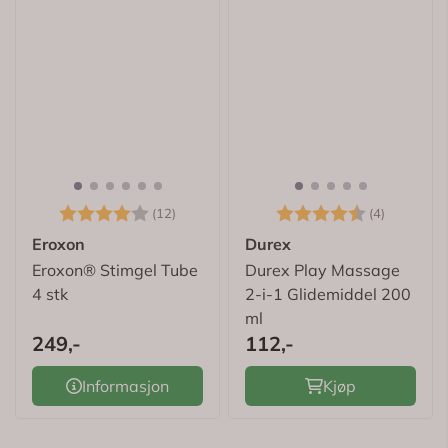
Karakter:
4.0 av 5 mulige
Karakter:
4.5 av 5
(12)
(4)
Eroxon
Durex
Eroxon® Stimgel Tube
Durex Play Massage
4 stk
2-i-1 Glidemiddel 200
ml
249,-
112,-
Informasjon
Kjøp