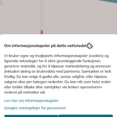
Logg inn
.0 av 5 mulige
Karakter:
(5)
Om informasjonskapsler på dette nettstedet
3M
Micropore Kirurgisk Tape Brun Refil
Vi bruker egne og tredjeparts informasjonskapsler (cookies) og
lignende teknologier for å sikre grunnleggende funksjoner,
generere statistikk, og for å tilpasse markedsføring og annonser
(inkludert deling av brukerdata med partnere). Samtykket er helt
39,-
frivillig. Du kan velge å godta alle, avvise valgfrie, eller tilpasse
valgene dine per kategori nedenfor. Du kan når som helst endre
Kjøp
eller trekke tilbake dine samtykker via lenken «personvern»
nederst på nettsiden vår.
Les mer om informasjonskapsler
ALTERNATIVE PRODUKTER
Googles retningslinjer for personvern