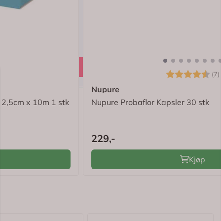
4.4 av 5 mulige
Karakter:
(7)
Nupure
l 2,5cm x 10m 1 stk
Nupure Probaflor Kapsler 30 stk
229,-
Kjøp