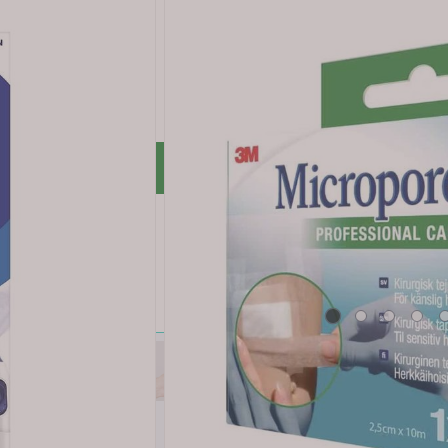
lkesyrebakterier av den patenterte stammen Lactobacillus pl
akteriestammen har gunstige effekter på magehelsen.
 for at kroppen skal fungere normalt. 70% av immunforsvaret 
pen trenger.
en i mage- og tarmkanalen. Probi Mage kan derfor forsøkes
r rabatt *
LUBB
ert kjøp: