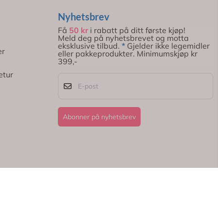
Nyhetsbrev
Få
50 kr
i rabatt på ditt første kjøp!
Meld deg på nyhetsbrevet og motta
eksklusive tilbud.
*
Gjelder ikke legemidler
er
eller pakkeprodukter. Minimumskjøp kr
399,-
etur
E-post
Abonner på nyhetsbrev