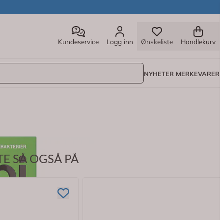
Kundeservice
Logg inn
Ønskeliste
Handlekurv
NYHETER
MERKEVARER
E SÅ OGSÅ PÅ
e og diaré, allerede etter 4 ukers bruk. Betydelig økt opple