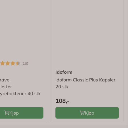
rakter:
4.3 av 5 mulige
(18)
Idoform
ravel
Idoform Classic Plus Kapsler
letter
20 stk
yrebakterier 40 stk
108,-
Kjøp
Kjøp