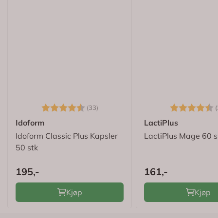
Karakter:
4.5 av 5 mulige
Karakter:
(33)
(
Idoform
LactiPlus
Idoform Classic Plus Kapsler
LactiPlus Mage 60 s
50 stk
195,-
161,-
Kjøp
Kjøp