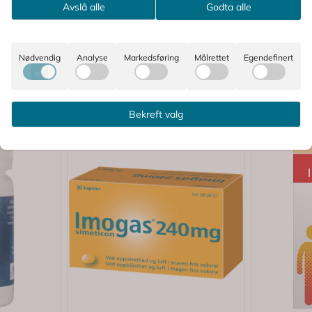
Reseptfritt
Avslå alle
Godta alle
Nødvendig
Analyse
Markedsføring
Målrettet
Egendefinert
Bekreft valg