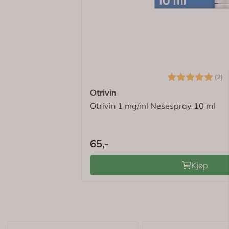
Bruksområde
✓
Gratis frakt > kr 695,-
✓
Eksklusive tilbud
Ingredienser
✓
Digitale kvitteringer
Logg inn for å se om du er medlem
Karakter:
5
(2)
Otrivin
Otrivin 1 mg/ml Nesespray 10 ml
65,-
Kjøp