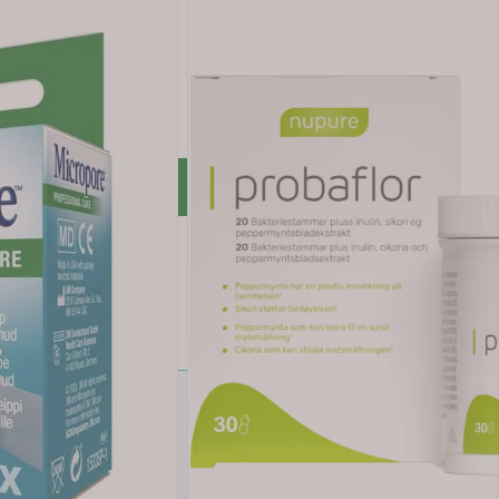
antarum 299v, som bidrar til en sunn og velfungerende mage
sitter i magen, og det er i tarmen det skjer opptak av vikti
 ved magebesvær som oppblåsthet, knip og ubehag i magen. 
Legg i handlekurv