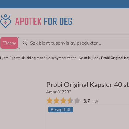
Hopp til innhold
Meny
Hjem
/
Kosttilskudd og mat
/
Melkesyrebakterier - Kosttilskudd
/
Probi Original Ka
Probi Original Kapsler 40 s
Art.nr:
817233
Meget godt dokumenterte melkesyreb
Gjennomsnittskarakt
3.7
(
stemmer:
3
)
Reseptfritt
På lager
9 av 10 føler positiv effekt på IBS-sy
allerede etter 4 uker, noe som forster