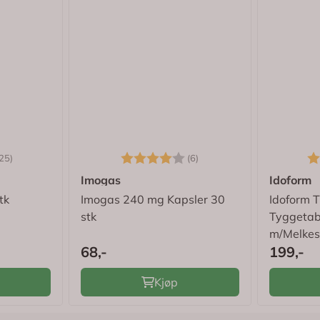
4.5 av 5 mulige
Karakter:
4.0 av 5 mulige
Ka
25)
(6)
Imogas
Idoform
tk
Imogas 240 mg Kapsler 30
Idoform T
stk
Tyggetab
m/Melkes
68,-
199,-
Kjøp