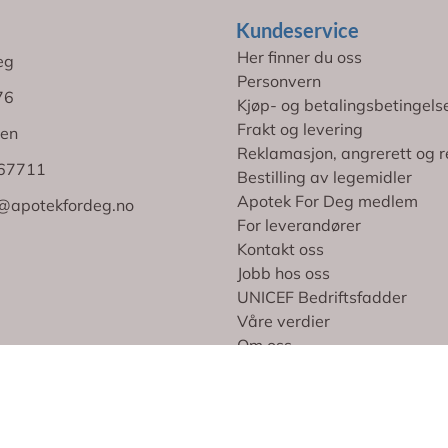
Kundeservice
Her finner du oss
eg
Personvern
76
Kjøp- og betalingsbetingels
Frakt og levering
en
Reklamasjon, angrerett og r
767711
Bestilling av legemidler
Apotek For Deg medlem
@apotekfordeg.no
For leverandører
Kontakt oss
Jobb hos oss
UNICEF Bedriftsfadder
Våre verdier
Om oss