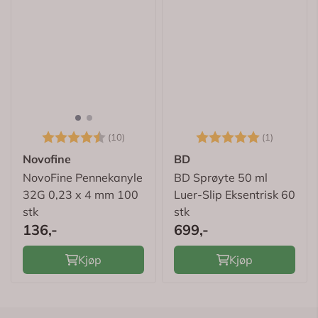
Karakter:
4.5 av 5 mulige
Karakter:
5.0 av 5
(10)
(1)
Novofine
BD
NovoFine Pennekanyle
BD Sprøyte 50 ml
32G 0,23 x 4 mm 100
Luer-Slip Eksentrisk 60
stk
stk
136,-
699,-
Kjøp
Kjøp