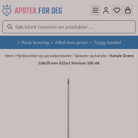
Hopp til innhold
Rask levering
Alltid lave priser
Trygg handel
✓
✓
✓
Hjem
/
Hjelpeutstyr og spesialprodukter
/
Sprøyter og kanyler
/
Kanyle Grønn
0,8x25 mm G21x1 Sterican 100 stk