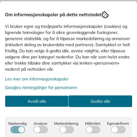
Informasjon
Om informasjonskapsler på dette nettstedet
Produsent
Vi bruker egne og tredjeparts informasjonskapsler (cookies) og
lignende teknologier for å sikre grunnleggende funksjoner,
Produktanmeldelser
generere statistikk, og for å tilpasse markedsføring og annonser
(inkludert deling av brukerdata med partnere). Samtykket er helt
frivillig. Du kan velge å godta alle, avvise valgfrie, eller tilpasse
Spørsmål og svar
valgene dine per kategori nedenfor. Du kan når som helst endre
eller trekke tilbake dine samtykker via lenken «personvern»
nederst på nettsiden vår.
KUNDER SOM SÅ PÅ DETTE SÅ OGSÅ
Les mer om informasjonskapsler
PÅ
Googles retningslinjer for personvern
Avslå alle
Godta alle
Nødvendig
Analyse
Markedsføring
Målrettet
Egendefinert