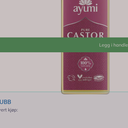
Legg i handl
r rabatt *
LUBB
ert kjøp: