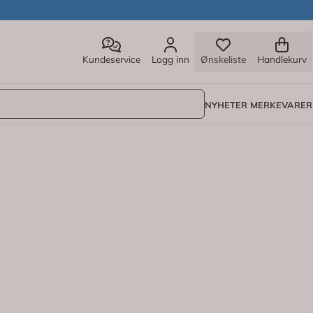
Kundeservice
Logg inn
Ønskeliste
Handlekurv
NYHETER
MERKEVARER
overflødig olje og smuss fra hodebunnen, kontrollerer flass
 samt castorolje som stimulerer hodebunnen, styrker