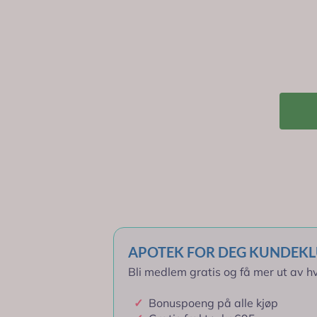
148,-
Informasjon
Gir
148
bonuspoeng til medlemmer ved kjøp
Produsent
-
+
Produktanmeldelser
Meld deg på nyhetsbrevet – få 50 k
Spørsmål og svar
Levering 2-7 dager
Bruksområde
Fri frakt > kr 995,-
Ingredienser
APOTEK FOR DEG KUNDEK
Bli medlem gratis og få mer ut av hv
✓
Bonuspoeng på alle kjøp