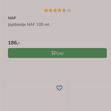
Karakter:
4.5 av 5 mulige
(2)
NAF
Jojobaolje NAF 100 ml
186,-
Kjøp