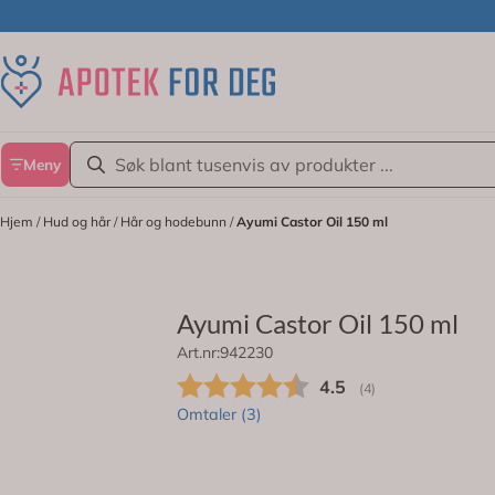
Hopp til innhold
Meny
Hjem
/
Hud og hår
/
Hår og hodebunn
/
Ayumi Castor Oil 150 ml
Ayumi Castor Oil 150 ml
Art.nr:
942230
Fuktighetsgivende hårolje som reduse
Gjennomsnittskarakt
4.5
(
stemmer:
4
)
Omtaler (
3
)
Håroljen inneholder ricinusolje som ha
På lager
og beroliger. Inneholder også antioks
hårroten og forhindrer håravfall.