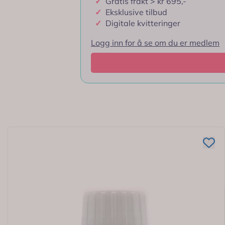
✓
Gratis frakt > kr 695,-
✓
Eksklusive tilbud
✓
Digitale kvitteringer
Logg inn for å se om du er medlem