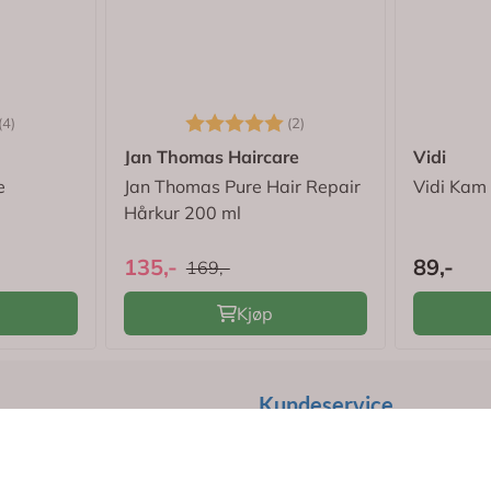
4.8 av 5 mulige
Karakter:
5.0 av 5 mulige
(4)
(2)
Jan Thomas Haircare
Vidi
e
Jan Thomas Pure Hair Repair
Vidi Kam 
Hårkur 200 ml
135,-
89,-
169,-
Kjøp
Kundeservice
Her finner du oss
eg
Personvern
76
Kjøp- og betalingsbetingels