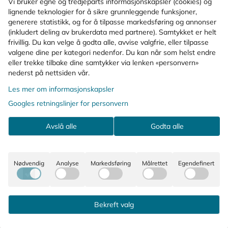
Vi bruker egne og tredjeparts informasjonskapsler (cookies) og
lignende teknologier for å sikre grunnleggende funksjoner,
generere statistikk, og for å tilpasse markedsføring og annonser
(inkludert deling av brukerdata med partnere). Samtykket er helt
frivillig. Du kan velge å godta alle, avvise valgfrie, eller tilpasse
valgene dine per kategori nedenfor. Du kan når som helst endre
eller trekke tilbake dine samtykker via lenken «personvern»
nederst på nettsiden vår.
Les mer om informasjonskapsler
Googles retningslinjer for personvern
Avslå alle
Godta alle
Nødvendig
Analyse
Markedsføring
Målrettet
Egendefinert
Bekreft valg