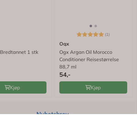
Karakter:
5.0 av 5 mu
(1)
Ogx
Bredtannet 1 stk
Ogx Argan Oil Morocco
Conditioner Reisestørrelse
88,7 ml
54,-
Kjøp
Kjøp
Nyhetsbrev
Få
50 kr
i rabatt på ditt første kjøp!
Meld deg på nyhetsbrevet og motta
eksklusive tilbud.
*
Gjelder ikke legemidler
er