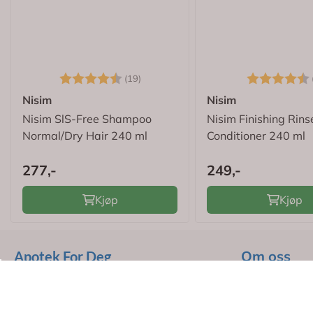
Karakter:
4.3 av 5 mulige
Karakter:
(19)
Nisim
Nisim
Nisim SlS-Free Shampoo
Nisim Finishing Rins
Normal/Dry Hair 240 ml
Conditioner 240 ml
277,-
249,-
Kjøp
Kjøp
Om oss
Apotek For Deg
Apotek For D
Vi er et fullverdig nettapotek som er
Trygg E-handel sertifisert, og
Strømsveien 
registrert og godkjent hos Direktoratet